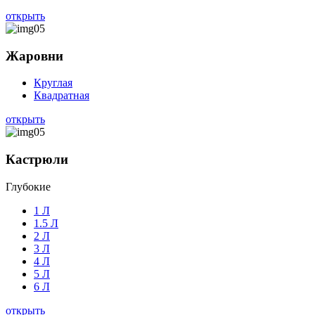
открыть
Жаровни
Круглая
Квадратная
открыть
Кастрюли
Глубокие
1 Л
1.5 Л
2 Л
3 Л
4 Л
5 Л
6 Л
открыть