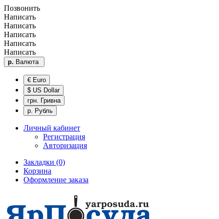
Позвонить
Написать
Написать
Написать
Написать
Написать
р.
Валюта
€ Euro
$ US Dollar
грн. Гривна
р. Рубль
Личный кабинет
Регистрация
Авторизация
Закладки (0)
Корзина
Оформление заказа