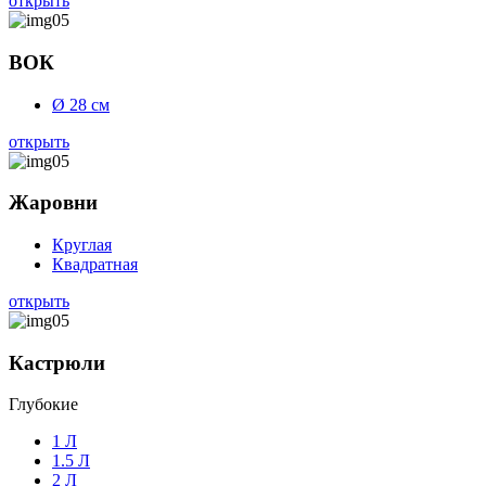
открыть
ВОК
Ø 28 см
открыть
Жаровни
Круглая
Квадратная
открыть
Кастрюли
Глубокие
1 Л
1.5 Л
2 Л